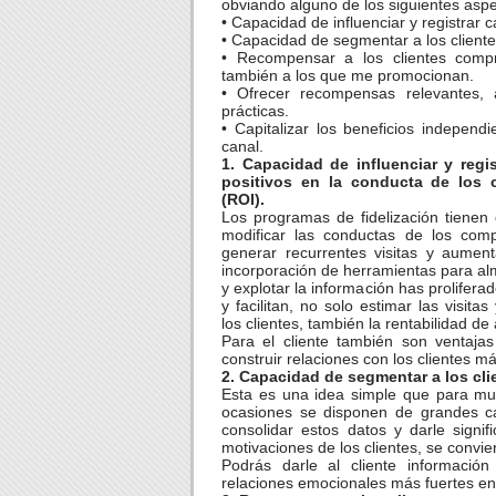
obviando alguno de los siguientes asp
• Capacidad de influenciar y registrar
• Capacidad de segmentar a los clientes
• Recompensar a los clientes comp
también a los que me promocionan.
• Ofrecer recompensas relevantes, 
prácticas.
• Capitalizar los beneficios independ
canal.
1. Capacidad de influenciar y regi
positivos en la conducta de los 
(ROI).
Los programas de fidelización tienen
modificar las conductas de los com
generar recurrentes visitas y aument
incorporación de herramientas para a
y explotar la información has prolifera
y facilitan, no solo estimar las visita
los clientes, también la rentabilidad de
Para el cliente también son ventaja
construir relaciones con los clientes má
2. Capacidad de segmentar a los clie
Esta es una idea simple que para mu
ocasiones se disponen de grandes ca
consolidar estos datos y darle signi
motivaciones de los clientes, se convie
Podrás darle al cliente información
relaciones emocionales más fuertes entr