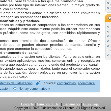
radores, pero también a los que me promocionan.
os por todo tipo de interacciones sienten un mayor grado de
al con el comercio.
fuente de impactos donde tus clientes se pueden convertir en
obtengan las recompensas merecidas.
alcanzables y prácticas.
xitosos se esfuerzan en comprender a los compradores en sus
ncias. Adquirir este conocimiento posibilita ofrecer recompensas
as prácticas, como envíos gratis, son percibidas rápidamente y
ensas con premios del tipo acumulación de puntos. Ofrecer
n de que se pueden obtener premios de manera sencilla y
pras para aumentar la consecución de puntos.
ndientemente del canal.
anales de interacción con los clientes. Ya no es solo entrar en
ora existen aplicaciones móviles, compras online y recogida en
ompra que pueden variar dependiendo del producto y del canal.
ofreciendo nuevas oportunidades tanto para el comprador como
s de fidelización, deben enfocarse en promover la interacción
do para cada caso.
stemas de Fidelización
|
Etiquetas:
compradores
,
ecommerce
,
ización
|
No hay comentarios »
Contacto
|
Terminos of Uso
|
Trademarks
|
Aviso Legal
Copyright © 2025 Fidelización de Clientes. All Rights Reserved.