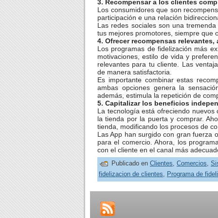
3. Recompensar a los clientes comp
Los consumidores que son recompensad
participación e una relación bidireccion
Las redes sociales son una tremenda 
tus mejores promotores, siempre que 
4. Ofrecer recompensas relevantes, 
Los programas de fidelización más e
motivaciones, estilo de vida y prefere
relevantes para tu cliente. Las ventaj
de manera satisfactoria.
Es importante combinar estas recomp
ambas opciones genera la sensació
además, estimula la repetición de com
5. Capitalizar los beneficios indepe
La tecnología está ofreciendo nuevos c
la tienda por la puerta y comprar. Ah
tienda, modificando los procesos de c
Las App han surgido con gran fuerza 
para el comercio. Ahora, los programa
con el cliente en el canal más adecua
Publicado en
Clientes
,
Comercios
,
Si
fidelizacion de clientes
,
Programa de fidel