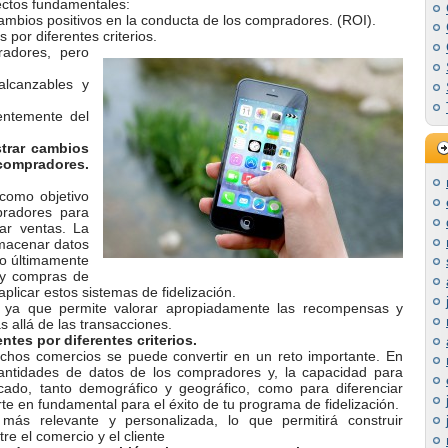
ectos fundamentales:
 cambios positivos en la conducta de los compradores. (ROI).
 por diferentes crit
erios.
radores, pero
alcanzables y
ientemente del
strar cambios
compradores.
 como objetivo
pradores para
ar ventas. La
lmacenar datos
do últimamente
s y compras de
 aplicar estos sistemas de fidelización.
s ya que permite valorar apropiadamente las recompensas y
s allá de las transacciones.
ntes por diferentes criterios.
chos comercios se puede convertir en un reto importante. En
ntidades de datos de los compradores y, la capacidad para
ficado, tanto demográfico y geográfico, como para diferenciar
rte en fundamental para el éxito de tu programa de fidelización.
 más relevante y personalizada, lo que permitirá construir
e el comercio y el cliente