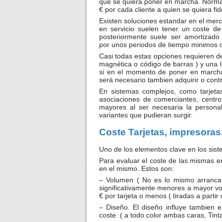
que se quiera poner en marcha. Norma
€ por cada cliente a quien se quiera fide
Existen soluciones estandar en el mer
en servicio suelen tener un coste d
posteriormente suele ser amortizad
por unos periodos de tiempo minimos 
Casi todas estas opciones requieren de 
magnética o código de barras ) y una 
si en el momento de poner en marcha
será necesario tambien adquirir o contr
En sistemas complejos, como tarjetas
asociaciones de comerciantes, centro
mayores al ser necesaria la personali
variantes que pudieran surgir.
Coste Tarjetas, impresoras,
Uno de los elementos clave en los siste
Para evaluar el coste de las mismas en
en el mismo. Estos son:
– Volumen ( No es lo mismo arrancar 
significativamente menores a mayor vol
€ por tarjeta o menos ( tiradas a partir
– Diseño. El diseño influye tambien 
coste. ( a todo color ambas caras, Tint