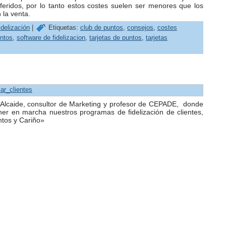
iferidos, por lo tanto estos costes suelen ser menores que los
 la venta.
delización
|
Etiquetas:
club de puntos
,
consejos
,
costes
ntos
,
software de fidelizacion
,
tarjetas de puntos
,
tarjetas
zar_clientes
s Alcaide, consultor de Marketing y profesor de CEPADE, donde
r en marcha nuestros programas de fidelización de clientes,
ntos y Cariño»