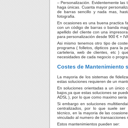
– Personalización. Evidentemente las 
haga únicas. Cuanta mayor personaliza
de barras sencillo y nada mas, hasta
fotografia.
En ocasiones es una buena practica fab
con un código de barras o banda magn
apellido del cliente con una impresora
para personalización desde 900 € + IVA
Asi mismo tenemos otro tipo de costes
programa ( folletos, dipticos para la p
carteleria, web de clientes, etc ) 
necesidades de cada negocio o progr
Costes de Mantenimiento s
La mayoria de los sistemas de fideli
estas soluciones requieren de un mant
En soluciones orientadas a un único 
bajos,ya que estas soluciones se puede
ADSL ), por lo que como maximo seria
Si embargo en soluciones multitienda
centralizados, por lo que suele ser
técnico, en la mayoria de las coasione
vinculado al numero de transacciones r
Estos mantenimientos pueden ser: