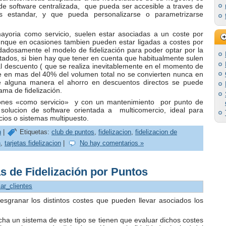
de software centralizada, que pueda ser accesible a traves de
es estandar, y que pueda personalizarse o parametrizarse
ayoria como servicio, suelen estar asociadas a un coste por
unque en ocasiones tambien pueden estar ligadas a costes por
idadosamente el modelo de fidelización para poder optar por la
tados, si bien hay que tener en cuenta que habitualmente sulen
nal descuento ( que se realiza inevitablemente en el momento de
e en mas del 40% del volumen total no se convierten nunca en
 de alguna manera el ahorro en descuentos directos se puede
ama de fidelización.
iones «como servicio» y con un mantenimiento por punto de
 solucion de software orientada a multicomercio, ideal para
cios o sistemas multipuesto.
n
|
Etiquetas:
club de puntos
,
fidelizacion
,
fidelizacion de
n
,
tarjetas fidelizacion
|
No hay comentarios »
s de Fidelización por Puntos
zar_clientes
esgranar los distintos costes que pueden llevar asociados los
a un sistema de este tipo se tienen que evaluar dichos costes