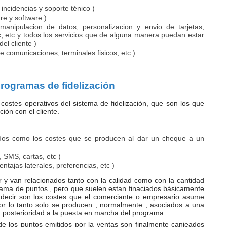
incidencias y soporte ténico )
are y software )
 manipulacion de datos, personalizacion y envio de tarjetas,
c, etc y todos los servicios que de alguna manera puedan estar
del cliente )
e comunicaciones, terminales fisicos, etc )
rogramas de fidelización
 costes operativos del sistema de fidelización, que son los que
ión con el cliente.
idos como los costes que se producen al dar un cheque a un
 SMS, cartas, etc )
ntajas laterales, preferencias, etc )
car y van relacionados tanto con la calidad como con la cantidad
rama de puntos., pero que suelen estan finaciados básicamente
es decir son los costes que el comerciante o empresario asume
r lo tanto solo se producen , normalmente , asociados a una
n posterioridad a la puesta en marcha del programa.
 los puntos emitidos por la ventas son finalmente canjeados