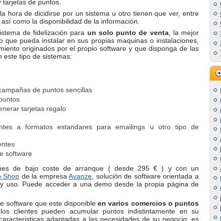
 tarjetas de puntos.
la hora de dicidirse por un sistema u otro tienen que ver, entre
 así como la disponibilidad de la información.
stema de fidelización para
un solo punto de venta
, la mejor
lo que pueda instalar en sus propias maquinas o instalaciones,
iento originados por el propio software y que disponga de las
 este tipo de sistemas:
campañas de puntos sencillas
puntos
nerar tarjetas regalo
ntes a formatos estandares para emailings u otro tipo de
entes
de software
ones de bajo coste de arranque ( desde 295 € ) y con un
o Shop
de la empresa
Avanze
, solución de software orientada a
ón y uso. Puede acceder a una demo desde la propia página de
de software que este disponible
en varios comercios o puntos
los clientes pueden acumular puntos indistintamente en su
caracteristicas adaptadas a las necesidades de su negocio, es