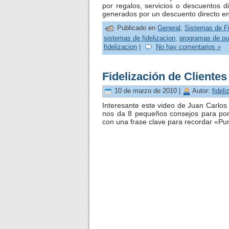
por regalos, servicios o descuentos d
generados por un descuento directo en
Publicado en
General
,
Sistemas de Fi
sistemas de fidelizacion
,
programas de pu
fidelizacion
|
No hay comentarios »
Fidelización de Clientes
10 de marzo de 2010 |
Autor:
fideli
Interesante este video de Juan Carlo
nos da 8 pequeños consejos para pone
con una frase clave para recordar «Pu