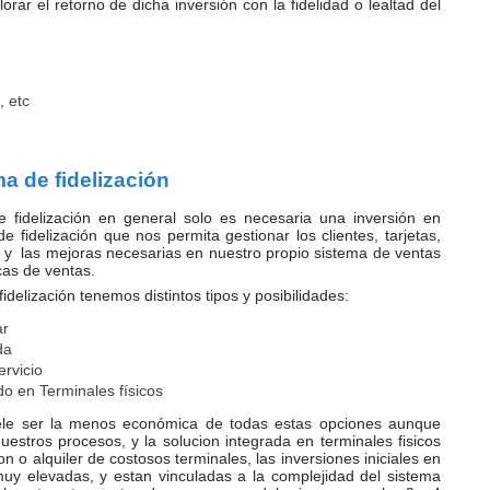
ar el retorno de dicha inversión con la fidelidad o lealtad del
, etc
a de fidelización
fidelización en general solo es necesaria una inversión en
 fidelización que nos permita gestionar los clientes, tarjetas,
 y las mejoras necesarias en nuestro propio sistema de ventas
as de ventas.
idelización tenemos distintos tipos y posibilidades:
ar
da
ervicio
do en Terminales físicos
ele ser la menos económica de todas estas opciones aunque
stros procesos, y la solucion integrada en terminales fisicos
n o alquiler de costosos terminales, las inversiones iniciales en
muy elevadas, y estan vinculadas a la complejidad del sistema