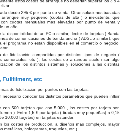
lmente estos costes de arranque no deberian superar los 3 o 4
lizar.
cado desde 295 € por punto de venta. Otras soluciones basadas
e arranque muy pequeño (cuotas de alta ) o inexistente, que
o con cuotas mensuales mas elevadas por punto de venta y
de un año.
la disponibilidad de un PC o similar, lector de tarjetas ( Banda
linea de comunicaciones de banda ancha ( ADSL o similar), que
 el programa no estan disponibles en el comercio o negocio,
atar.
 de fidelización compartidas por distintos tipos de negocio (
s comerciales, etc ), los costes de arranque suelen ser algo
zación de los distintos sistemas y soluciones a las distintas
 Fullfilment, etc
mas de fidelización por puntos son las tarjetas.
 necesario conocer los distintos parámetros que pueden influir
con 500 tarjetas que con 5.000 , los costes por tarjeta son
umen ). Entre 1,5 € por tarjeta ( tiradas muy pequeñas) a 0,15
 de 10.000 tarjetas) en tarjetas estandar.
en los costes de producción, a diseños mas complejos, mayor
as metálicas, hologramas, troqueles, etc )