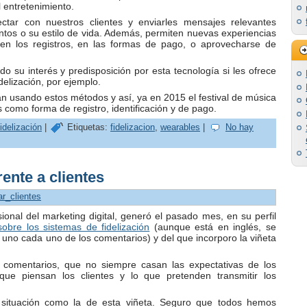
l entretenimiento.
ectar con nuestros clientes y enviarles mensajes relevantes
tos o su estilo de vida. Además, permiten nuevas experiencias
n los registros, en las formas de pago, o aprovecharse de
o su interés y predisposición por esta tecnología si les ofrece
elización, por ejemplo.
n usando estos métodos y así, ya en 2015 el festival de música
como forma de registro, identificación y de pago.
idelización
|
Etiquetas:
fidelizacion
,
wearables
|
No hay
rente a clientes
zar_clientes
onal del marketing digital, generó el pasado mes, en su perfil
sobre los sistemas de fidelización
(aunque está en inglés, se
uno cada uno de los comentarios) y del que incorporo la viñeta
comentarios, que no siempre casan las expectativas de los
 que piensan los clientes y lo que pretenden transmitir los
 situación como la de esta viñeta. Seguro que todos hemos