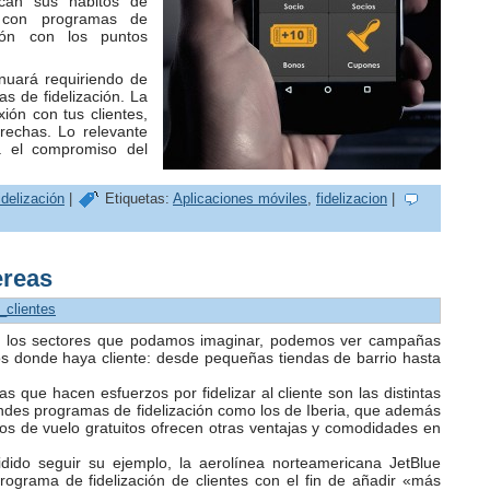
can sus hábitos de
 con programas de
ción con los puntos
inuará requiriendo de
s de fidelización. La
xión con tus clientes,
rechas. Lo relevante
 el compromiso del
delización
|
Etiquetas:
Aplicaciones móviles
,
fidelizacion
|
ereas
r_clientes
dos los sectores que podamos imaginar, podemos ver campañas
itios donde haya cliente: desde pequeñas tiendas de barrio hasta
que hacen esfuerzos por fidelizar al cliente son las distintas
es programas de fidelización como los de Iberia, que además
ros de vuelo gratuitos ofrecen otras ventajas y comodidades en
ido seguir su ejemplo, la aerolínea norteamericana JetBlue
ograma de fidelización de clientes con el fin de añadir «más