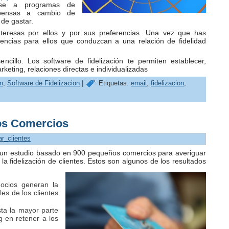
irse a programas de
mpensas a cambio de
de gastar.
nteresas por ellos y por sus preferencias. Una vez que has
iencias para ellos que conduzcan a una relación de fidelidad
encillo. Los software de fidelización te permiten establecer,
keting, relaciones directas e individualizadas
n
,
Software de Fidelizacion
|
Etiquetas:
email
,
fidelizacion
,
os Comercios
zar_clientes
 un estudio basado en 900 pequeños comercios para averiguar
a fidelización de clientes. Estos son algunos de los resultados
ocios generan la
es de los clientes
ta la mayor parte
 en retener a los