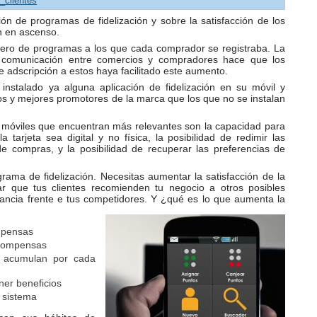
r_clientes
ión de programas de fidelización y sobre la satisfacción de los
n en ascenso.
ero de programas a los que cada comprador se registraba. La
 comunicación entre comercios y compradores hace que los
de adscripción a estos haya facilitado este aumento.
stalado ya alguna aplicación de fidelización en su móvil y
os y mejores promotores de la marca que los que no se instalan
es móviles que encuentran más relevantes son la capacidad para
a tarjeta sea digital y no física, la posibilidad de redimir las
de compras, y la posibilidad de recuperar las preferencias de
grama de fidelización. Necesitas aumentar la satisfacción de la
r que tus clientes recomienden tu negocio a otros posibles
ncia frente e tus competidores. Y ¿qué es lo que aumenta la
mpensas
recompensas
 acumulan por cada
er beneficios
 sistema