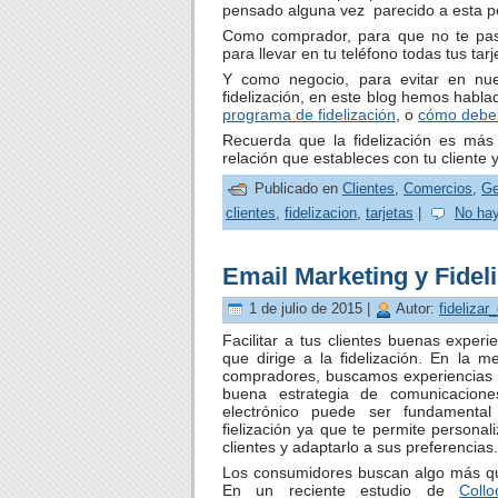
pensado alguna vez parecido a esta p
Como comprador, para que no te pase
para llevar en tu teléfono todas tus tarj
Y como negocio, para evitar en nue
fidelización, en este blog hemos habl
programa de fidelización
, o
cómo deber 
Recuerda que la fidelización es más
relación que estableces con tu cliente
Publicado en
Clientes
,
Comercios
,
Ge
clientes
,
fidelizacion
,
tarjetas
|
No hay
Email Marketing y Fidel
1 de julio de 2015 |
Autor:
fidelizar
Facilitar a tus clientes buenas exper
que dirige a la fidelización. En la 
compradores, buscamos experiencias 
buena estrategia de comunicacione
electrónico puede ser fundamenta
fielización ya que te permite personal
clientes y adaptarlo a sus preferencias.
Los consumidores buscan algo más q
En un reciente estudio de
Collo