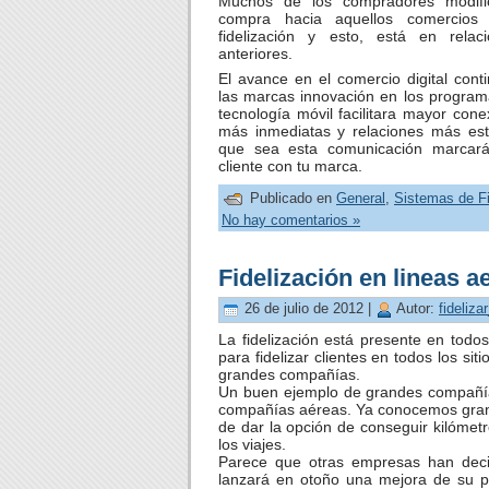
Muchos de los compradores modifi
compra hacia aquellos comercios
fidelización y esto, está en rela
anteriores.
El avance en el comercio digital cont
las marcas innovación en los programa
tecnología móvil facilitara mayor cone
más inmediatas y relaciones más est
que sea esta comunicación marcará
cliente con tu marca.
Publicado en
General
,
Sistemas de Fi
No hay comentarios »
Fidelización en lineas a
26 de julio de 2012 |
Autor:
fideliza
La fidelización está presente en to
para fidelizar clientes en todos los s
grandes compañías.
Un buen ejemplo de grandes compañías 
compañías aéreas. Ya conocemos grand
de dar la opción de conseguir kilómet
los viajes.
Parece que otras empresas han decid
lanzará en otoño una mejora de su pr