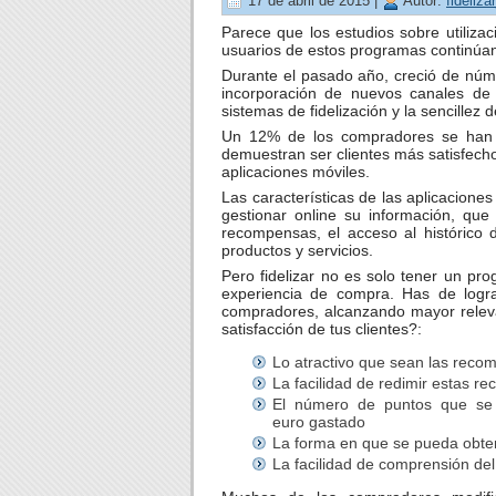
17 de abril de 2015 |
Autor:
fideliza
Parece que los estudios sobre utilizac
usuarios de estos programas continúa
Durante el pasado año, creció de núm
incorporación de nuevos canales de
sistemas de fidelización y la sencillez 
Un 12% de los compradores se han in
demuestran ser clientes más satisfech
aplicaciones móviles.
Las características de las aplicacion
gestionar online su información, que l
recompensas, el acceso al histórico 
productos y servicios.
Pero fidelizar no es solo tener un pro
experiencia de compra. Has de logra
compradores, alcanzando mayor releva
satisfacción de tus clientes?:
Lo atractivo que sean las reco
La facilidad de redimir estas 
El número de puntos que se
euro gastado
La forma en que se pueda obten
La facilidad de comprensión del