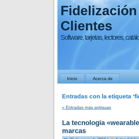
Fidelización
Clientes
Software, tarjetas, lectores, catál
Inicio
Acerca de
Entradas con la etiqueta ‘fi
« Entradas más antiguas
La tecnología «wearable»
marcas