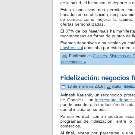
de la salud, el bienestar, el deporte o e
Estos dispositivos nos permiten con
basados en su ubicación, desplazamien
de compra como mejorar la rapidez e
ofertas personalizadas.
El 37% de los
Millennials
ha manifestad
recompensas en forma de puntos de fid
Eventos deportivos o musicales ya está
LowFestival
apostaba por estos medios 
Publicado en
Clientes
,
Sistemas de F
comentarios »
Fidelización: negocios f
13 de enero de 2016 |
Autor:
fideli
Avinash Kaushik, un reconocido profesi
de Google+, un
interesante debate 
puede acceder a la traducción de cada 
que el incluía en su post.
Parece verdad, como muestran esos 
programas de fidelización, entre lo
comercios.
Al final, acaba por parecerse a una