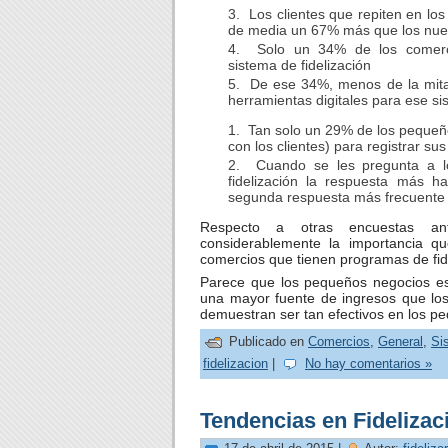
Los clientes que repiten en lo
de media un 67% más que los nuev
Solo un 34% de los comerci
sistema de fidelización
De ese 34%, menos de la mitad
herramientas digitales para ese si
Tan solo un 29% de los pequeñ
con los clientes) para registrar sus
Cuando se les pregunta a lo
fidelización la respuesta más ha
segunda respuesta más frecuente 
Respecto a otras encuestas ant
considerablemente la importancia q
comercios que tienen programas de fide
Parece que los pequeños negocios est
una mayor fuente de ingresos que los
demuestran ser tan efectivos en los 
Publicado en
Comercios
,
General
,
Si
fidelizacion
|
No hay comentarios »
Tendencias en Fidelizac