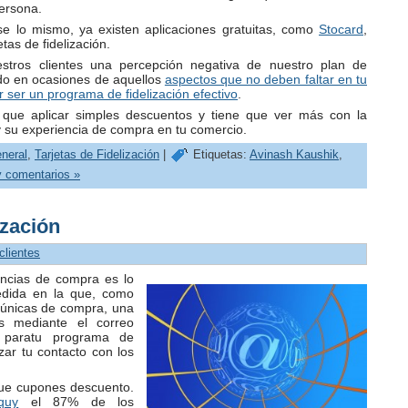
ersona.
 lo mismo, ya existen aplicaciones gratuitas, como
Stocard
,
etas de fidelización.
stros clientes una percepción negativa de nuestro plan de
ado en ocasiones de aquellos
aspectos que no deben faltar en tu
ser un programa de fidelización efectivo
.
 que aplicar simples descuentos y tiene que ver más con la
 y su experiencia de compra en tu comercio.
neral
,
Tarjetas de Fidelización
|
Etiquetas:
Avinash Kaushik
,
 comentarios »
ización
_clientes
iencias de compra es lo
medida en la que, como
únicas de compra, una
s mediante el correo
l paratu programa de
izar tu contacto con los
ue cupones descuento.
quy
el 87% de los