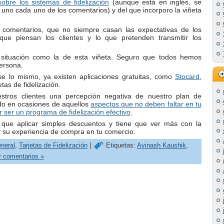
sobre los sistemas de fidelización
(aunque está en inglés, se
uno cada uno de los comentarios) y del que incorporo la viñeta
comentarios, que no siempre casan las expectativas de los
 que piensan los clientes y lo que pretenden transmitir los
 situación como la de esta viñeta. Seguro que todos hemos
ersona.
 lo mismo, ya existen aplicaciones gratuitas, como
Stocard
,
etas de fidelización.
stros clientes una percepción negativa de nuestro plan de
ado en ocasiones de aquellos
aspectos que no deben faltar en tu
ser un programa de fidelización efectivo
.
 que aplicar simples descuentos y tiene que ver más con la
 y su experiencia de compra en tu comercio.
neral
,
Tarjetas de Fidelización
|
Etiquetas:
Avinash Kaushik
,
 comentarios »