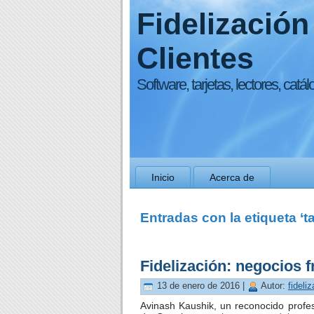
Fidelización
Clientes
Software, tarjetas, lectores, catál
Inicio
Acerca de
Entradas con la etiqueta ‘ta
Fidelización: negocios f
13 de enero de 2016 |
Autor:
fideli
Avinash Kaushik, un reconocido profesi